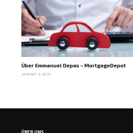
Über Emmanuel Depas – MortgageDepot
JANUARY 3, 2023
ÜBER UNS