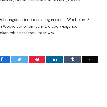
banken, wurden erheblich verschärft, was zu
Wohnungsbaudarlehens stieg in dieser Woche um 3
chen Woche vor einem Jahr. Die überwiegende
ken mit Zinssätzen unter 4 %.
Facebook
Twitter
Pinterest
LinkedIn
Tumblr
Email