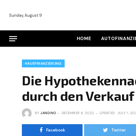
Sunday, August 9
HOME
AUTOFINANZI
HAUSFINANZIERUNG
Die Hypothekenna
durch den Verkauf
BY
JANDINO
DECEMBER 8, 2022
UPDATED:
JULY 1, 20
Facebook
Twitter