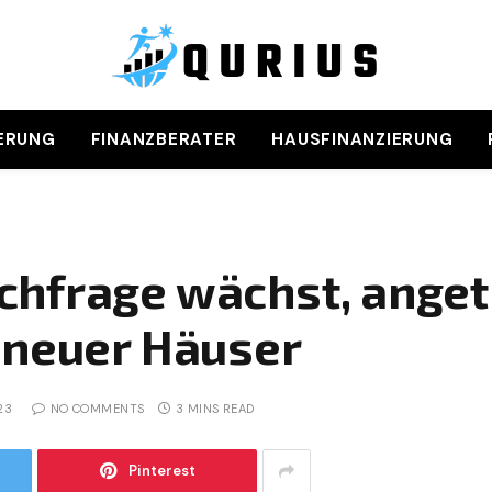
ERUNG
FINANZBERATER
HAUSFINANZIERUNG
chfrage wächst, anget
 neuer Häuser
23
NO COMMENTS
3 MINS READ
Pinterest